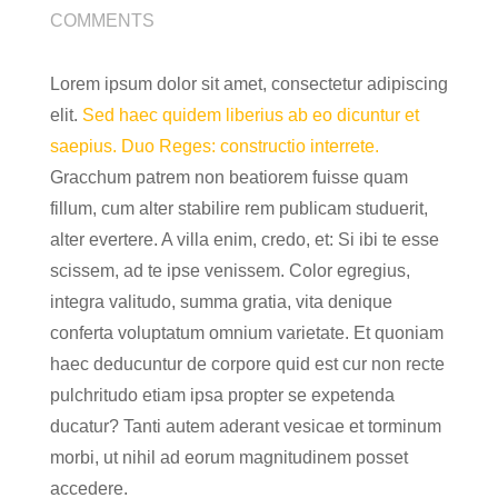
COMMENTS
Lorem ipsum dolor sit amet, consectetur adipiscing
elit.
Sed haec quidem liberius ab eo dicuntur et
saepius.
Duo Reges: constructio interrete.
Gracchum patrem non beatiorem fuisse quam
fillum, cum alter stabilire rem publicam studuerit,
alter evertere. A villa enim, credo, et: Si ibi te esse
scissem, ad te ipse venissem. Color egregius,
integra valitudo, summa gratia, vita denique
conferta voluptatum omnium varietate. Et quoniam
haec deducuntur de corpore quid est cur non recte
pulchritudo etiam ipsa propter se expetenda
ducatur? Tanti autem aderant vesicae et torminum
morbi, ut nihil ad eorum magnitudinem posset
accedere.