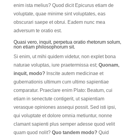
enim ista melius? Quod dicit Epicurus etiam de
voluptate, quae minime sint voluptates, eas
obscurari saepe et obrui. Eadem nunc mea
adversum te oratio est.
Quasi vero, inquit, perpetua oratio rhetorum solum,
non etiam philosophorum sit.
Si enim, ut mihi quidem videtur, non explet bona
naturae voluptas, iure praetermissa est;
Quonam,
inquit, modo?
Inscite autem medicinae et
gubernationis ultimum cum ultimo sapientiae
comparatur. Praeclare enim Plato: Beatum, cui
etiam in senectute contigerit, ut sapientiam
verasque opiniones assequi possit. Sed isti ipsi,
qui voluptate et dolore omnia metiuntur, nonne
clamant sapienti plus semper adesse quod velit
quam quod nolit?
Quo tandem modo?
Quid