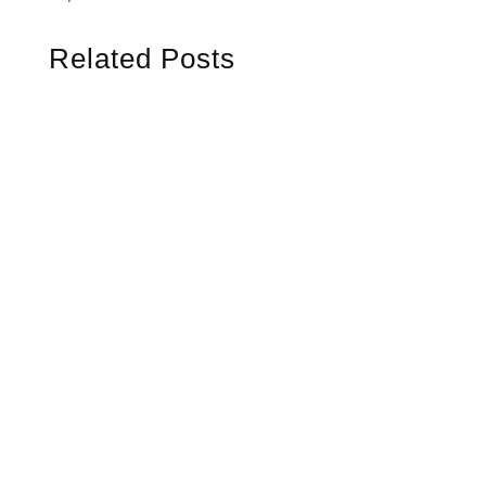
Related Posts
Welcome to WordPress. This is your first
post. Edit or delete it, then start writing!
Today we want to showcase a project we did
for a local business. We were proud to
receive many awards and community