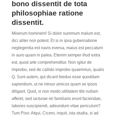
bono dissentit de tota
philosophiae ratione
dissentit.
Miserum hominem! Si dolor summum malum est,
dici aliter non potest. Et si in ipsa gubernatione
neglegentia est navis eversa, maius est peccatum
in auro quam in palea. Etenim semper illud extra
est, quod arte comprehenditur. Non igitur de
improbo, sed de callido improbo quaerimus, qualis
Q. Sunt autem, qui dicant foedus esse quoddam
sapientium, ut ne minus amicos quam se ipsos
diligant. Quid, si non modo utilitatem tibi nullam
afferet, sed iacturae rei familiaris erunt faciendae,
labores suscipiendi, adeundum vitae periculum?
Tum Piso: Atqui, Cicero, inquit, ista studia, si ad