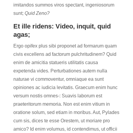
imitandos summos viros spectant, ingeniosorum
sunt;
Quid Zeno?
Et ille ridens: Video, inquit, quid
agas;
Ergo opifex plus sibi proponet ad formarum quam
civis excellens ad factorum pulchritudinem? Quid
enim de amicitia statueris utilitatis causa
expetenda vides. Perturbationes autem nulla
naturae vi commoventur, omniaque ea sunt
opiniones ac iudicia levitatis. Graecum enim hunc
versum nostis omnes-: Suavis laborum est
praeteritorum memoria. Non est enim vitium in
oratione solum, sed etiam in moribus. Aut, Pylades
cum sis, dices te esse Orestem, ut moriare pro
amico? Id enim volumus, id contendimus, ut officii