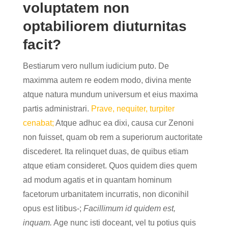
voluptatem non
optabiliorem diuturnitas
facit?
Bestiarum vero nullum iudicium puto. De
maximma autem re eodem modo, divina mente
atque natura mundum universum et eius maxima
partis administrari.
Prave, nequiter, turpiter
cenabat;
Atque adhuc ea dixi, causa cur Zenoni
non fuisset, quam ob rem a superiorum auctoritate
discederet. Ita relinquet duas, de quibus etiam
atque etiam consideret. Quos quidem dies quem
ad modum agatis et in quantam hominum
facetorum urbanitatem incurratis, non diconihil
opus est litibus-;
Facillimum id quidem est,
inquam.
Age nunc isti doceant, vel tu potius quis