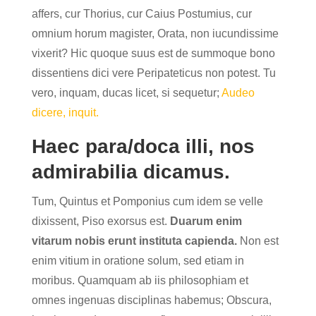
affers, cur Thorius, cur Caius Postumius, cur
omnium horum magister, Orata, non iucundissime
vixerit? Hic quoque suus est de summoque bono
dissentiens dici vere Peripateticus non potest. Tu
vero, inquam, ducas licet, si sequetur;
Audeo
dicere, inquit.
Haec para/doca illi, nos
admirabilia dicamus.
Tum, Quintus et Pomponius cum idem se velle
dixissent, Piso exorsus est.
Duarum enim
vitarum nobis erunt instituta capienda.
Non est
enim vitium in oratione solum, sed etiam in
moribus. Quamquam ab iis philosophiam et
omnes ingenuas disciplinas habemus; Obscura,