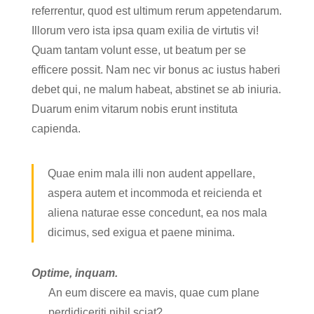
referrentur, quod est ultimum rerum appetendarum.
Illorum vero ista ipsa quam exilia de virtutis vi!
Quam tantam volunt esse, ut beatum per se
efficere possit. Nam nec vir bonus ac iustus haberi
debet qui, ne malum habeat, abstinet se ab iniuria.
Duarum enim vitarum nobis erunt instituta
capienda.
Quae enim mala illi non audent appellare,
aspera autem et incommoda et reicienda et
aliena naturae esse concedunt, ea nos mala
dicimus, sed exigua et paene minima.
Optime, inquam.
An eum discere ea mavis, quae cum plane
perdidiceriti nihil sciat?