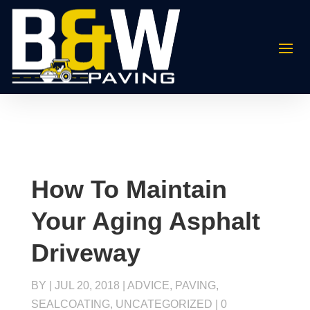
How To Maintain
Your Aging Asphalt
Driveway
BY
|
JUL 20, 2018
|
ADVICE
,
PAVING
,
SEALCOATING
,
UNCATEGORIZED
|
0