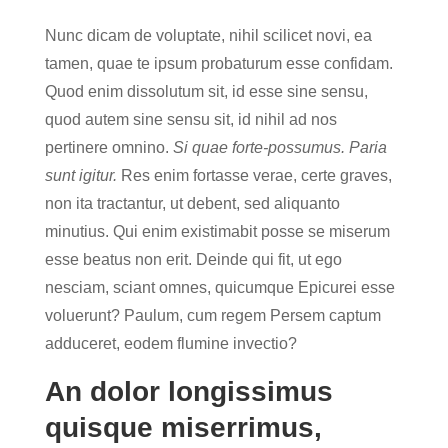
Nunc dicam de voluptate, nihil scilicet novi, ea
tamen, quae te ipsum probaturum esse confidam.
Quod enim dissolutum sit, id esse sine sensu,
quod autem sine sensu sit, id nihil ad nos
pertinere omnino.
Si quae forte-possumus.
Paria
sunt igitur.
Res enim fortasse verae, certe graves,
non ita tractantur, ut debent, sed aliquanto
minutius. Qui enim existimabit posse se miserum
esse beatus non erit. Deinde qui fit, ut ego
nesciam, sciant omnes, quicumque Epicurei esse
voluerunt? Paulum, cum regem Persem captum
adduceret, eodem flumine invectio?
An dolor longissimus
quisque miserrimus,